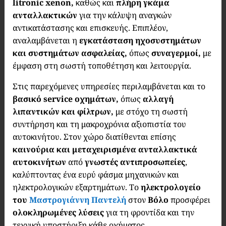
litronic xenon,
καθώς και
πλήρη γκάμα
ανταλλακτικών
για την κάλυψη αναγκών
αντικατάστασης και επισκευής. Επιπλέον,
αναλαμβάνεται η
εγκατάσταση ηχοσυστημάτων
και συστημάτων ασφαλείας,
όπως
συναγερμοί,
με
έμφαση στη σωστή τοποθέτηση και λειτουργία.
Στις παρεχόμενες υπηρεσίες περιλαμβάνεται και το
βασικό service οχημάτων,
όπως
αλλαγή
λιπαντικών και φίλτρων,
με στόχο τη σωστή
συντήρηση και τη μακροχρόνια αξιοπιστία του
αυτοκινήτου. Στον χώρο διατίθενται επίσης
καινούρια και μεταχειρισμένα ανταλλακτικά
αυτοκινήτων
από
γνωστές αντιπροσωπείες
,
καλύπτοντας ένα ευρύ φάσμα μηχανικών και
ηλεκτρολογικών εξαρτημάτων. Το
ηλεκτρολογείο
του
Μαστρογιάννη Παντελή
στον
Βόλο
προσφέρει
ολοκληρωμένες λύσεις
για τη φροντίδα και την
τεχνική υποστήριξη κάθε οχήματος.