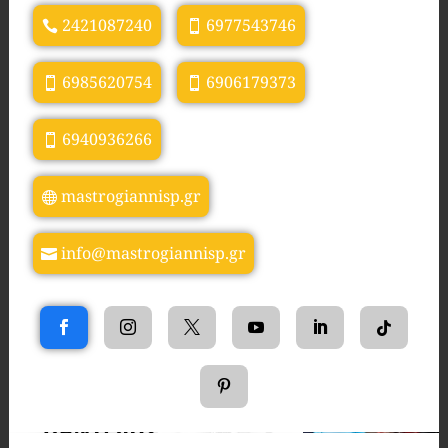
2421087240
6977543746
6985620754
6906179373
6940936266
mastrogiannisp.gr
info@mastrogiannisp.gr