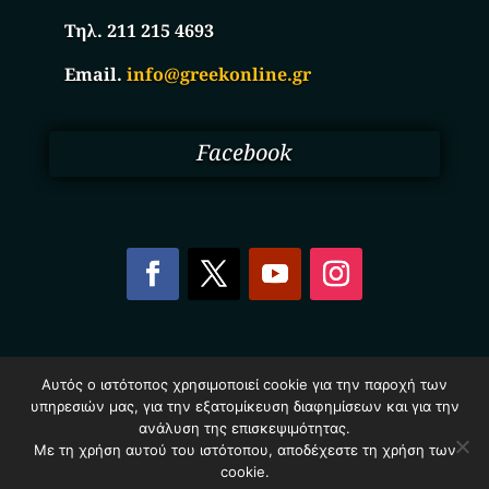
Τηλ. 211 215 4693
Email.
info@greekonline.gr
Facebook
Copyright © 2025. Ηλεκτρονικός Κατάλογος
Αυτός ο ιστότοπος χρησιμοποιεί cookie για την παροχή των
Επιχειρήσεων Ελλάδας – Greekonline.gr. All Rights
υπηρεσιών μας, για την εξατομίκευση διαφημίσεων και για την
Reserved.
Όροι & Προυποθέσεις
–
Προστασία Προσωπικών
ανάλυση της επισκεψιμότητας.
Δεδομένων
–
Πολιτική Cookies
Με τη χρήση αυτού του ιστότοπου, αποδέχεστε τη χρήση των
cookie.