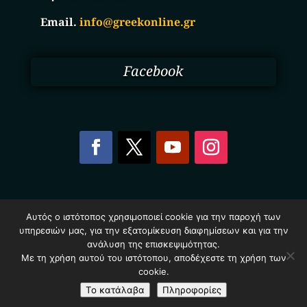
Email.
info@greekonline.gr
Facebook
Copyright © 2025. Ηλεκτρονικός Κατάλογος
Αυτός ο ιστότοπος χρησιμοποιεί cookie για την παροχή των
Επιχειρήσεων Ελλάδας – Greekonline.gr. All Rights
υπηρεσιών μας, για την εξατομίκευση διαφημίσεων και για την
Reserved.
Όροι & Προυποθέσεις
–
Προστασία Προσωπικών
ανάλυση της επισκεψιμότητας.
Δεδομένων
–
Πολιτική Cookies
Με τη χρήση αυτού του ιστότοπου, αποδέχεστε τη χρήση των
cookie.
Το κατάλαβα
Πληροφορίες