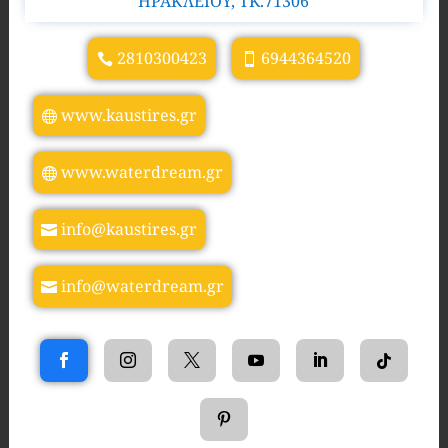
ΗΡΑΚΛΕΙΟΥ, TK.71306
2810300423
6944364520
www.kaustires.gr
www.waterdream.gr
info@kaustires.gr
info@waterdream.gr