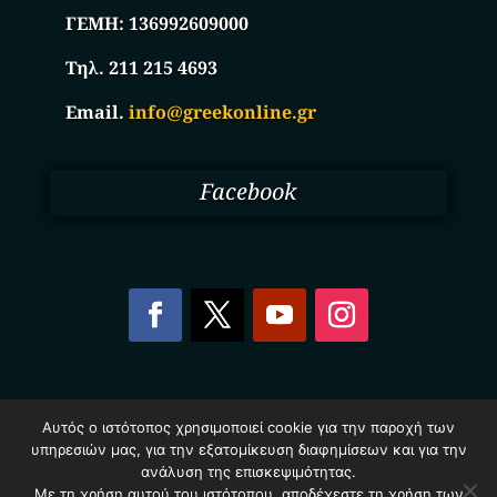
ΓΕΜΗ:
136992609000
Τηλ. 211 215 4693
Email.
info@greekonline.gr
Facebook
Copyright © 2025. Ηλεκτρονικός Κατάλογος
Αυτός ο ιστότοπος χρησιμοποιεί cookie για την παροχή των
Επιχειρήσεων Ελλάδας – Greekonline.gr. All Rights
υπηρεσιών μας, για την εξατομίκευση διαφημίσεων και για την
Reserved.
ανάλυση της επισκεψιμότητας.
Όροι & Προυποθέσεις
–
Προστασία Προσωπικών
Δεδομένων
–
Πολιτική Cookies
Με τη χρήση αυτού του ιστότοπου, αποδέχεστε τη χρήση των