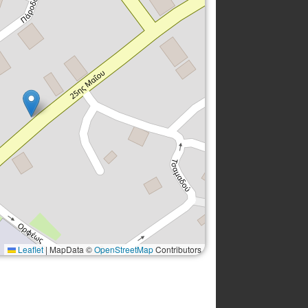
Leaflet
|
MapData ©
OpenStreetMap
Contributors