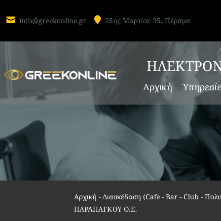


info@greekonline.gr
25ης Μαρτίου 35, Πέραμα
ΗΛΕΚΤΡΟΝ
Αρχική
Υπηρεσί
Αρχική
-
Διασκέδαση (Cafe - Bar - Club - Πο
ΠΑΡΑΠΑΓΚΟΥ Ο.Ε.