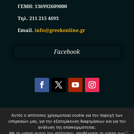
ΓΕΜΗ:
136992609000
Τηλ. 211 215 4693
Email.
info@greekonline.gr
Facebook
Copyright © 2025. Ηλεκτρονικός Κατάλογος
Αυτός ο ιστότοπος χρησιμοποιεί cookie για την παροχή των
Επιχειρήσεων Ελλάδας – Greekonline.gr. All Rights
υπηρεσιών μας, για την εξατομίκευση διαφημίσεων και για την
Reserved.
ανάλυση της επισκεψιμότητας.
Όροι & Προυποθέσεις
–
Προστασία Προσωπικών
Δεδομένων
–
Πολιτική Cookies
Με τη χρήση αυτού του ιστότοπου, αποδέχεστε τη χρήση των