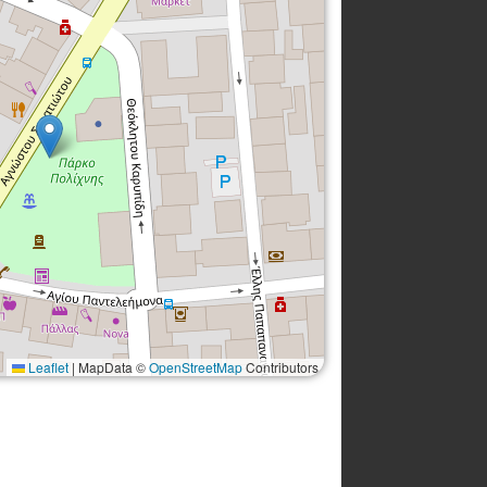
Leaflet
|
MapData ©
OpenStreetMap
Contributors