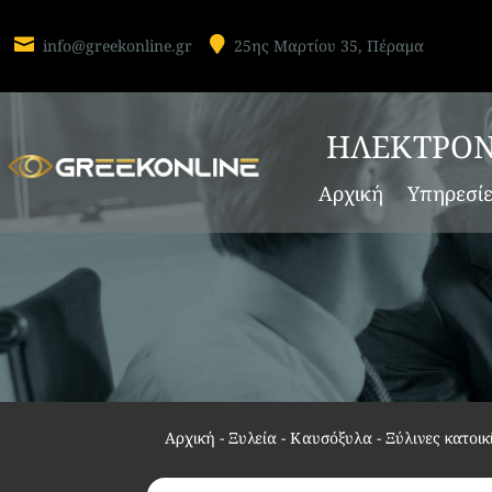


info@greekonline.gr
25ης Μαρτίου 35, Πέραμα
ΗΛΕΚΤΡΟΝ
Αρχική
Υπηρεσί
Αρχική
-
Ξυλεία - Καυσόξυλα - Ξύλινες κατοικ