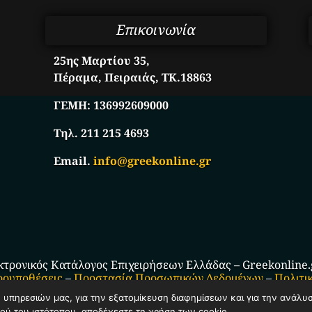
Επικοινωνία
25ης Μαρτίου 35,
Πέραμα, Πειραιάς, ΤΚ.18863
ΓΕΜΗ:
136992609000
Τηλ. 211 215 4693
Email.
info@greekonline.gr
κτρονικός Κατάλογος Επιχειρήσεων Ελλάδας – Greekonline.gr
ρουποθέσεις
–
Προστασία Προσωπικών Δεδομένων
–
Πολιτι
ν υπηρεσιών μας, για την εξατομίκευση διαφημίσεων και για την ανάλυ
ού του ιστότοπου, αποδέχεστε τη χρήση των cookie.