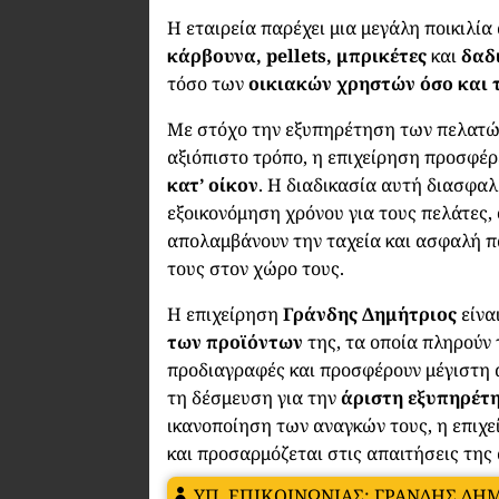
Η εταιρεία παρέχει μια μεγάλη ποικιλί
κάρβουνα, pellets, μπρικέτες
και
δαδ
τόσο των
οικιακών χρηστών όσο και 
Με στόχο την εξυπηρέτηση των πελατών
αξιόπιστο τρόπο, η επιχείρηση προσφέ
κατ’ οίκον
. Η διαδικασία αυτή διασφαλί
εξοικονόμηση χρόνου για τους πελάτες, 
απολαμβάνουν την ταχεία και ασφαλή 
τους στον χώρο τους.
Η επιχείρηση
Γράνδης Δημήτριος
είνα
των προϊόντων
της, τα οποία πληρούν
προδιαγραφές και προσφέρουν μέγιστη
τη δέσμευση για την
άριστη εξυπηρέτ
ικανοποίηση των αναγκών τους, η επιχ
και προσαρμόζεται στις απαιτήσεις της
ΥΠ. ΕΠΙΚΟΙΝΩΝΙΑΣ: ΓΡΑΝΔΗΣ ΔΗ