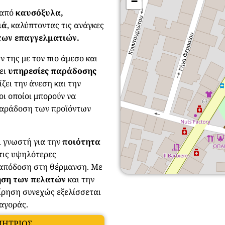
−
α από
καυσόξυλα,
ιά
, καλύπτοντας τις ανάγκες
των επαγγελματιών.
 της με τον πιο άμεσο και
ρει
υπηρεσίες παράδοσης
ζει την άνεση και την
οι οποίοι μπορούν να
παράδοση των προϊόντων
ι γνωστή για την
ποιότητα
 τις υψηλότερες
 απόδοση στη θέρμανση. Με
ηση των πελατών
και την
είρηση συνεχώς εξελίσσεται
 αγοράς.
ΜΗΤΡΙΟΣ