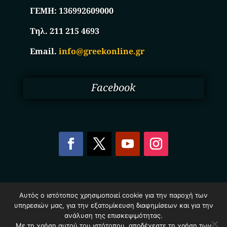
ΓΕΜΗ:
136992609000
Τηλ. 211 215 4693
Email.
info@greekonline.gr
Facebook
Copyright © 2025. Ηλεκτρονικός Κατάλογος
Αυτός ο ιστότοπος χρησιμοποιεί cookie για την παροχή των
Επιχειρήσεων Ελλάδας – Greekonline.gr. All Rights
υπηρεσιών μας, για την εξατομίκευση διαφημίσεων και για την
Reserved.
ανάλυση της επισκεψιμότητας.
Όροι & Προυποθέσεις
–
Προστασία Προσωπικών
Δεδομένων
–
Πολιτική Cookies
Με τη χρήση αυτού του ιστότοπου, αποδέχεστε τη χρήση των