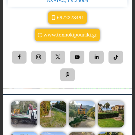
ΑΧΑΪΑΣ, TK.25003
6972278491
www.texnokipouriki.gr