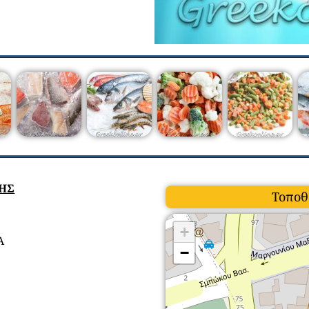
ΣΗΣ
Τοποθ
+
Α
−