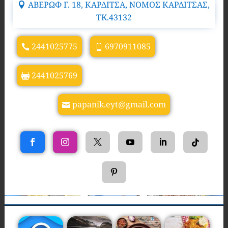
ΑΒΕΡΩΦ Γ. 18, ΚΑΡΔΙΤΣΑ, ΝΟΜΟΣ ΚΑΡΔΙΤΣΑΣ,
TK.43132
2441025775
6970911085
2441025769
papanik.eyt@gmail.com