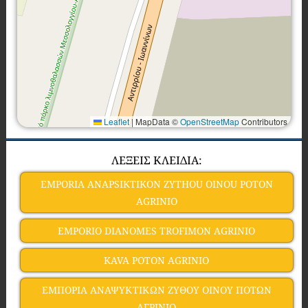
Leaflet
|
MapData ©
OpenStreetMap
Contributors
ΛΕΞΕΙΣ ΚΛΕΙΔΙΑ:
EMPORIA ANAPSIKTIKON ZYTHOU OINOU POTON
AGRINIO
EMPORIO DIANOMES TROFIMON AGRINIO
KAVA POTON AGRINIO
ΕΜΠΟΡΙΑ ΑΝΑΨΥΚΤΙΚΩΝ ΖΥΘΟΥ ΟΙΝΟΥ ΠΟΤΩΝ
ΑΓΡΙΝΙΟ