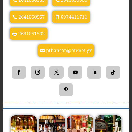
2641050333
2641050300
2641050957
6974411711
2641051502
pthanson@otenet.gr