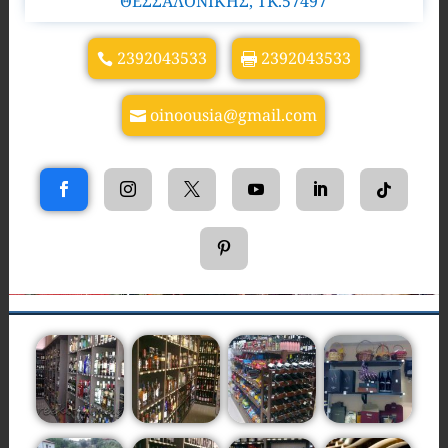
ΘΕΣΣΑΛΟΝΙΚΗΣ, TK.57497
2392043533
2392043533
oinoousia@gmail.com