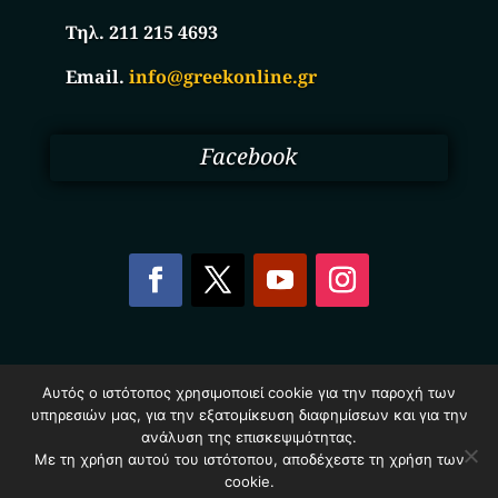
Τηλ. 211 215 4693
Email.
info@greekonline.gr
Facebook
Copyright © 2025. Ηλεκτρονικός Κατάλογος
Αυτός ο ιστότοπος χρησιμοποιεί cookie για την παροχή των
Επιχειρήσεων Ελλάδας – Greekonline.gr. All Rights
υπηρεσιών μας, για την εξατομίκευση διαφημίσεων και για την
Reserved.
Όροι & Προυποθέσεις
–
Προστασία Προσωπικών
ανάλυση της επισκεψιμότητας.
Δεδομένων
–
Πολιτική Cookies
Με τη χρήση αυτού του ιστότοπου, αποδέχεστε τη χρήση των
cookie.