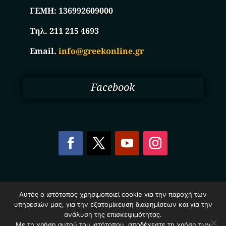
ΓΕΜΗ:
136992609000
Τηλ. 211 215 4693
Email.
info@greekonline.gr
Facebook
Copyright © 2025. Ηλεκτρονικός Κατάλογος
Αυτός ο ιστότοπος χρησιμοποιεί cookie για την παροχή των
Επιχειρήσεων Ελλάδας – Greekonline.gr. All Rights
υπηρεσιών μας, για την εξατομίκευση διαφημίσεων και για την
Reserved.
ανάλυση της επισκεψιμότητας.
Όροι & Προυποθέσεις
–
Προστασία Προσωπικών
Δεδομένων
–
Πολιτική Cookies
Με τη χρήση αυτού του ιστότοπου, αποδέχεστε τη χρήση των