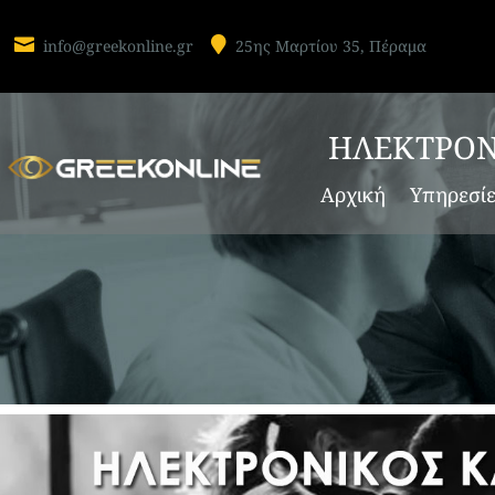


info@greekonline.gr
25ης Μαρτίου 35, Πέραμα
ΗΛΕΚΤΡΟΝ
Αρχική
Υπηρεσί