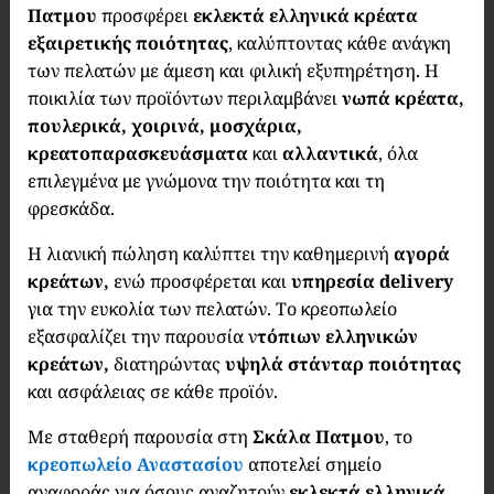
Πατμου
προσφέρει
εκλεκτά ελληνικά κρέατα
εξαιρετικής ποιότητας
, καλύπτοντας κάθε ανάγκη
των πελατών με άμεση και φιλική εξυπηρέτηση. Η
ποικιλία των προϊόντων περιλαμβάνει
νωπά κρέατα,
πουλερικά, χοιρινά, μοσχάρια,
κρεατοπαρασκευάσματα
και
αλλαντικά
, όλα
επιλεγμένα με γνώμονα την ποιότητα και τη
φρεσκάδα.
Η λιανική πώληση καλύπτει την καθημερινή
αγορά
κρεάτων,
ενώ προσφέρεται και
υπηρεσία delivery
για την ευκολία των πελατών. Το κρεοπωλείο
εξασφαλίζει την παρουσία ν
τόπιων ελληνικών
κρεάτων,
διατηρώντας
υψηλά στάνταρ ποιότητας
και ασφάλειας σε κάθε προϊόν.
Με σταθερή παρουσία στη
Σκάλα Πατμου
, το
κρεοπωλείο
Αναστασίου
αποτελεί σημείο
αναφοράς για όσους αναζητούν
εκλεκτά ελληνικά