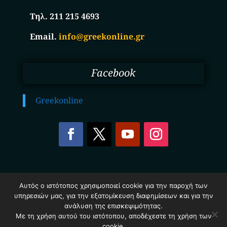
Τηλ. 211 215 4693
Email.
info@greekonline.gr
Facebook
Greekonline
Copyright © 2025. Ηλεκτρονικός Κατάλογος
Αυτός ο ιστότοπος χρησιμοποιεί cookie για την παροχή των
Επιχειρήσεων Ελλάδας – Greekonline.gr. All Rights
υπηρεσιών μας, για την εξατομίκευση διαφημίσεων και για την
Reserved.
Όροι & Προυποθέσεις
–
Προστασία Προσωπικών
ανάλυση της επισκεψιμότητας.
Δεδομένων
–
Πολιτική Cookies
Με τη χρήση αυτού του ιστότοπου, αποδέχεστε τη χρήση των
cookie.