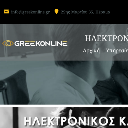


info@greekonline.gr
25ης Μαρτίου 35, Πέραμα
ΗΛΕΚΤΡΟΝ
Αρχική
Υπηρεσί