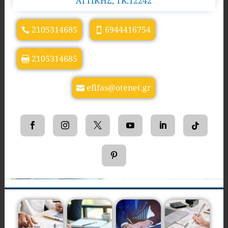
ΑΤΤΙΚΗΣ, TK.12242
2105314685
6944416754
2105314685
efifas@otenet.gr