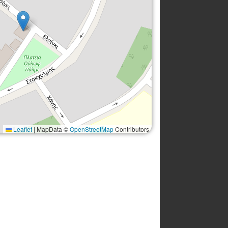
Leaflet
|
MapData ©
OpenStreetMap
Contributors