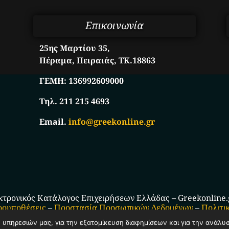
Επικοινωνία
25ης Μαρτίου 35,
Πέραμα, Πειραιάς, ΤΚ.18863
ΓΕΜΗ:
136992609000
Τηλ. 211 215 4693
Email.
info@greekonline.gr
κτρονικός Κατάλογος Επιχειρήσεων Ελλάδας – Greekonline.gr
ρουποθέσεις
–
Προστασία Προσωπικών Δεδομένων
–
Πολιτι
ν υπηρεσιών μας, για την εξατομίκευση διαφημίσεων και για την ανάλυ