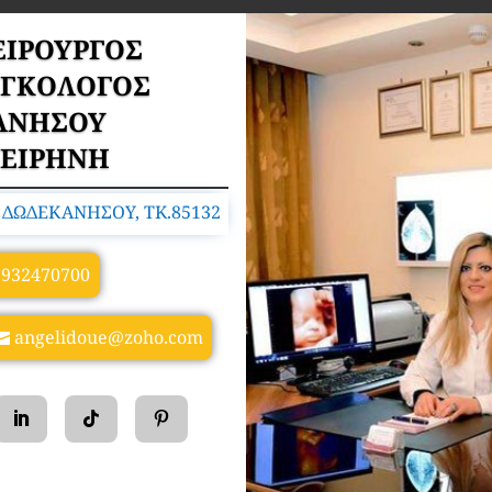
ΕΙΡΟΥΡΓΟΣ
ΟΓΚΟΛΟΓΟΣ
ΑΝΗΣΟΥ
 ΕΙΡΗΝΗ
ΔΩΔΕΚΑΝΗΣΟΥ, TK.85132
6932470700
angelidoue@zoho.com