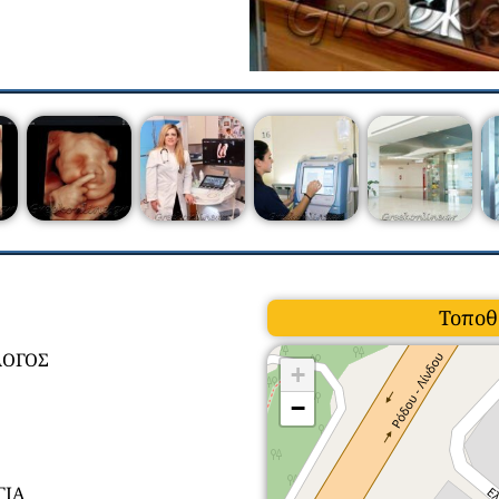
Τοποθ
ΛΟΓΟΣ
+
−
Σ
ΓΙΑ