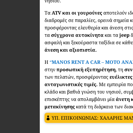
νησιού.
Τα
ATV και οι γουρούνες
αποτελούν ιδ
διαδρομές σε παραλίες, ορεινά σημεία 
προσφέροντας ελευθερία και άνεση στι
τα
σύγχρονα αυτοκίνητα
και τα
jeep
ασφαλή και ξεκούραστα ταξίδια σε κάθε
άνεση και αξιοπιστία.
Η
“
MANOS RENT A CAR – MOTO ANA
στην
προσωπική εξυπηρέτηση
, τη
συν
των πελατών, προσφέροντας
ευέλικτες
ανταγωνιστικές τιμές.
Με εμπειρία πο
κλάδο και βαθιά γνώση του νησιού, συμ
επισκέπτης να απολαμβάνει μία
άνετη 
μετακίνησης
κατά τη διάρκεια των δι
ΥΠ. ΕΠΙΚΟΙΝΩΝΙΑΣ: ΧΑΛΑΡΗΣ Μ