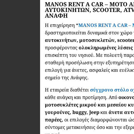
MANOS RENT A CAR – MOTO A
ΑΥΤΟΚΙΝΗΤΩΝ, SCOOTER, ATV
ΑΝΑΦΗ
Η επιχείρηση
“
MANOS RENT A CAR –
δραστηριοποιείται δυναμικά στον χώρο
αυτοκινήτων, μοτοσυκλετών, scoote
προσφέροντας
ολοκληρωμένες λύσεις
επισκέπτη του νησιού. Με πολυετή παρ
σταθερή προσήλωση στην εξυπηρέτηση,
επιλογή για άνετες, ασφαλείς και ευέλι
σημείο της Ανάφης.
Η εταιρεία διαθέτει
σύγχρονο στόλο 
κάθε ανάγκη και προτίμηση. Από
οικον
μοτοσυκλέτες μικρού και μεσαίου κ
γουρούνες, buggy, Jeep
και
άνετα αυτ
παρέες,
οι επιλογές διαμορφώνονται ώσ
σύντομες μετακινήσεις όσο και την εξε