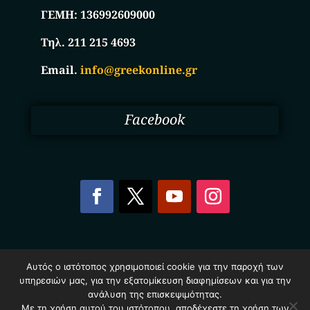
ΓΕΜΗ:
136992609000
Τηλ. 211 215 4693
Email.
info@greekonline.gr
Facebook
Copyright © 2025. Ηλεκτρονικός Κατάλογος
Αυτός ο ιστότοπος χρησιμοποιεί cookie για την παροχή των
Επιχειρήσεων Ελλάδας – Greekonline.gr. All Rights
υπηρεσιών μας, για την εξατομίκευση διαφημίσεων και για την
Reserved.
ανάλυση της επισκεψιμότητας.
Όροι & Προυποθέσεις
–
Προστασία Προσωπικών
Δεδομένων
–
Πολιτική Cookies
Με τη χρήση αυτού του ιστότοπου, αποδέχεστε τη χρήση των