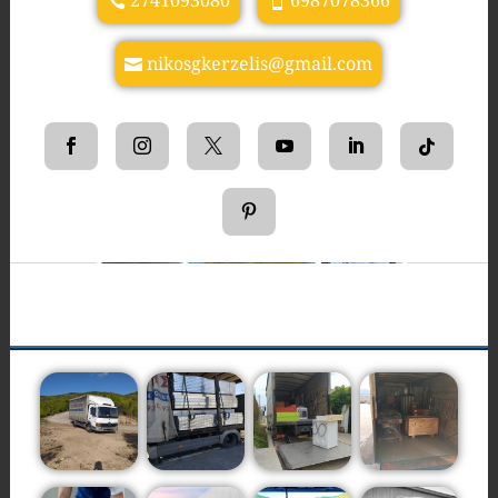
2741093080
6987078366
nikosgkerzelis@gmail.com