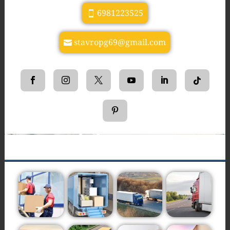
6981223525
stavropg69@gmail.com