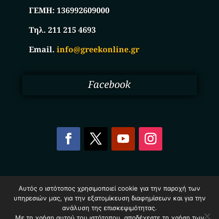
ΓΕΜΗ:
136992609000
Τηλ. 211 215 4693
Email.
info@greekonline.gr
Facebook
Copyright © 2025. Ηλεκτρονικός Κατάλογος
Αυτός ο ιστότοπος χρησιμοποιεί cookie για την παροχή των
Επιχειρήσεων Ελλάδας – Greekonline.gr. All Rights
υπηρεσιών μας, για την εξατομίκευση διαφημίσεων και για την
Reserved.
ανάλυση της επισκεψιμότητας.
Όροι & Προυποθέσεις
–
Προστασία Προσωπικών
Δεδομένων
–
Πολιτική Cookies
Με τη χρήση αυτού του ιστότοπου, αποδέχεστε τη χρήση των