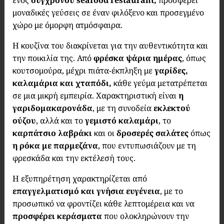
ενός
σύγχρονου seafood restaurant,
προσφέρει
μοναδικές γεύσεις σε έναν φιλόξενο και προσεγμένο
χώρο με όμορφη ατμόσφαιρα.
Η κουζίνα του διακρίνεται για την αυθεντικότητα και
την ποικιλία της. Από
φρέσκα ψάρια ημέρας
, όπως
κουτσομούρα, μέχρι πιάτα-έκπληξη με
γαρίδες,
καλαμάρια και χταπόδι,
κάθε γεύμα μετατρέπεται
σε μια μικρή εμπειρία. Χαρακτηριστική είναι
η
γαριδομακαρονάδα
, με τη συνοδεία
εκλεκτού
ούζου
, αλλά και το
γεμιστό καλαμάρι
, το
καρπάτσιο λαβράκι
και οι
δροσερές σαλάτες
όπως
η ρόκα με παρμεζάνα
, που εντυπωσιάζουν με τη
φρεσκάδα και την εκτέλεσή τους.
Η εξυπηρέτηση χαρακτηρίζεται από
επαγγελματισμό και γνήσια ευγένεια
, με το
προσωπικό να φροντίζει κάθε λεπτομέρεια και να
προσφέρει κεράσματα
που ολοκληρώνουν την