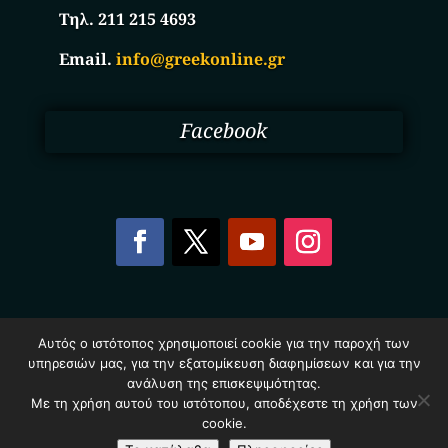
Τηλ. 211 215 4693
Email.
info@greekonline.gr
Facebook
Copyright © 2025. Ηλεκτρονικός Κατάλογος
Αυτός ο ιστότοπος χρησιμοποιεί cookie για την παροχή των
Επιχειρήσεων Ελλάδας – Greekonline.gr. All Rights
υπηρεσιών μας, για την εξατομίκευση διαφημίσεων και για την
Reserved.
Όροι & Προυποθέσεις
–
Προστασία Προσωπικών
ανάλυση της επισκεψιμότητας.
Δεδομένων
–
Πολιτική Cookies
Με τη χρήση αυτού του ιστότοπου, αποδέχεστε τη χρήση των
cookie.