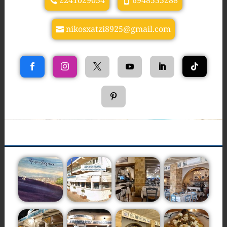
2241029054
6948535288
nikosxatzi8925@gmail.com