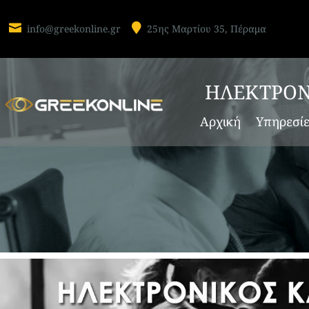


info@greekonline.gr
25ης Μαρτίου 35, Πέραμα
ΗΛΕΚΤΡΟΝ
Αρχική
Υπηρεσί