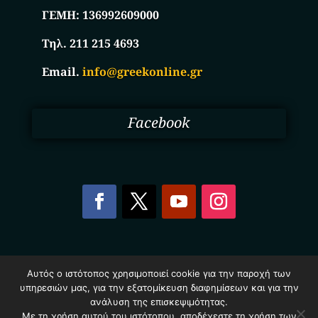
ΓΕΜΗ:
136992609000
Τηλ. 211 215 4693
Email.
info@greekonline.gr
Facebook
Copyright © 2025. Ηλεκτρονικός Κατάλογος
Αυτός ο ιστότοπος χρησιμοποιεί cookie για την παροχή των
Επιχειρήσεων Ελλάδας – Greekonline.gr. All Rights
υπηρεσιών μας, για την εξατομίκευση διαφημίσεων και για την
Reserved.
ανάλυση της επισκεψιμότητας.
Όροι & Προυποθέσεις
–
Προστασία Προσωπικών
Δεδομένων
–
Πολιτική Cookies
Με τη χρήση αυτού του ιστότοπου, αποδέχεστε τη χρήση των