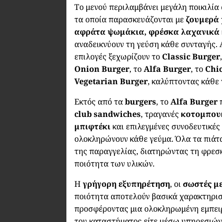
Το μενού περιλαμβάνει μεγάλη ποικιλία
τα οποία παρασκευάζονται με
ζουμερά 
αφράτα ψωμάκια, φρέσκα λαχανικά
αναδεικνύουν τη γεύση κάθε συνταγής. 
επιλογές ξεχωρίζουν το
Classic Burger
Onion Burger
, το
Alfa Burger
, το
Chi
Vegetarian Burger
, καλύπτοντας κάθε
Εκτός από τα
burgers
, το
Alfa Burger
club sandwiches
, τραγανές
κοτομπου
μπιφτέκι
και επιλεγμένες συνοδευτικές
ολοκληρώνουν κάθε γεύμα. Όλα τα πιάτα
της παραγγελίας, διατηρώντας τη φρεσ
ποιότητα των υλικών.
Η
γρήγορη εξυπηρέτηση
, οι
σωστές μ
ποιότητα αποτελούν βασικά χαρακτηρισ
προσφέροντας μια ολοκληρωμένη εμπειρ
του καταστήματος είτε μέσω υπηρεσιώ