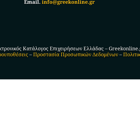
Email.
info@greekonline.gr
κτρονικός Κατάλογος Επιχειρήσεων Ελλάδας – Greekonline.gr
ρουποθέσεις
–
Προστασία Προσωπικών Δεδομένων
–
Πολιτι