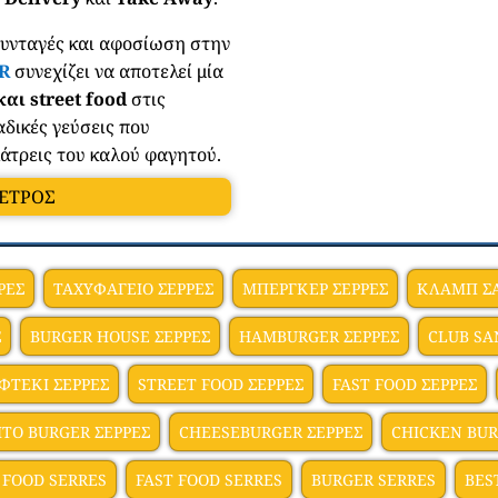
συνταγές και αφοσίωση στην
R
συνεχίζει να αποτελεί μία
και street food
στις
δικές γεύσεις που
λάτρεις του καλού φαγητού.
ΠΕΤΡΟΣ
ΡΕΣ
ΤΑΧΥΦΑΓΕΙΟ ΣΕΡΡΕΣ
ΜΠΕΡΓΚΕΡ ΣΕΡΡΕΣ
ΚΛΑΜΠ ΣΑ
Σ
BURGER HOUSE ΣΕΡΡΕΣ
HAMBURGER ΣΕΡΡΕΣ
CLUB SA
ΦΤΕΚΙ ΣΕΡΡΕΣ
STREET FOOD ΣΕΡΡΕΣ
FAST FOOD ΣΕΡΡΕΣ
ΗΤΟ BURGER ΣΕΡΡΕΣ
CHEESEBURGER ΣΕΡΡΕΣ
CHICKEN BUR
 FOOD SERRES
FAST FOOD SERRES
BURGER SERRES
BES