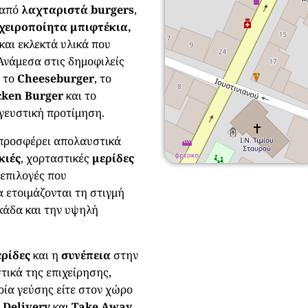
 από
λαχταριστά burgers
,
χειροποίητα μπιφτέκια,
και εκλεκτά υλικά που
Ανάμεσα στις δημοφιλείς
, το
Cheeseburger
, το
cken Burger
και το
 γευστική προτίμηση.
προσφέρει απολαυστικά
κιές
, χορταστικές
μερίδες
 επιλογές που
 ετοιμάζονται τη στιγμή
κάδα και την υψηλή
ερίδες
και η
συνέπεια
στην
τικά της επιχείρησης,
ία γεύσης είτε στον χώρο
ν
Delivery
και
Take Away
.