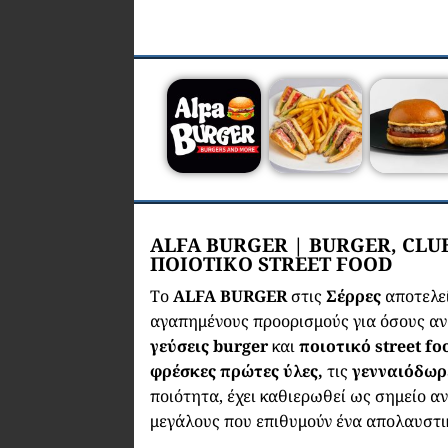
ALFA BURGER | BURGER, CL
ΠΟΙΟΤΙΚΟ STREET FOOD
Το
ALFA BURGER
στις
Σέρρες
αποτελεί
αγαπημένους προορισμούς για όσους α
γεύσεις burger
και
ποιοτικό street fo
φρέσκες πρώτες ύλες,
τις
γενναιόδωρ
ποιότητα, έχει καθιερωθεί ως σημείο α
μεγάλους που επιθυμούν ένα απολαυστικ