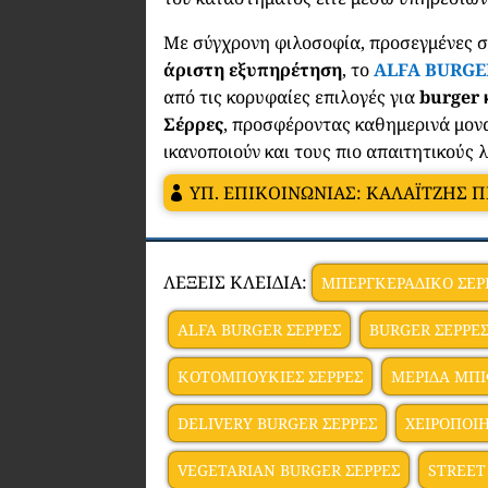
Με σύγχρονη φιλοσοφία, προσεγμένες 
άριστη εξυπηρέτηση
, το
ALFA BURGE
από τις κορυφαίες επιλογές για
burger 
Σέρρες
, προσφέροντας καθημερινά μονα
ικανοποιούν και τους πιο απαιτητικούς 
ΥΠ. ΕΠΙΚΟΙΝΩΝΙΑΣ: ΚΑΛΑΪΤΖΗΣ 
ΛΕΞΕΙΣ ΚΛΕΙΔΙΑ:
ΜΠΕΡΓΚΕΡΑΔΙΚΟ ΣΕΡ
ALFA BURGER ΣΕΡΡΕΣ
BURGER ΣΕΡΡΕ
ΚΟΤΟΜΠΟΥΚΙΕΣ ΣΕΡΡΕΣ
ΜΕΡΙΔΑ ΜΠΙ
DELIVERY BURGER ΣΕΡΡΕΣ
ΧΕΙΡΟΠΟΙ
VEGETARIAN BURGER ΣΕΡΡΕΣ
STREET