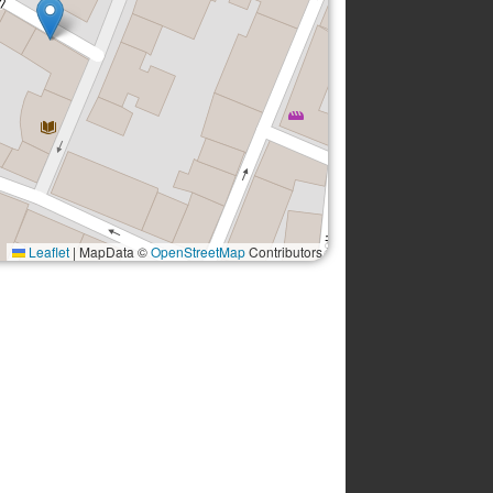
Leaflet
|
MapData ©
OpenStreetMap
Contributors