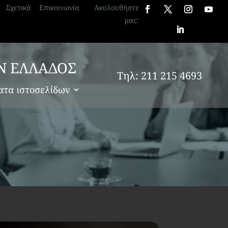
Σχετικά
Επικοινωνία
Ακολουθήστε
μας:
Ν ΕΛΛΑΔΟΣ
Τηλ: 211 215 4693
ατα ιστοσελίδων