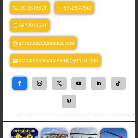
2810318621
6972837342
6977912651
geranoisfakianakis.com
sfakianakispanagiotis@gmail.com