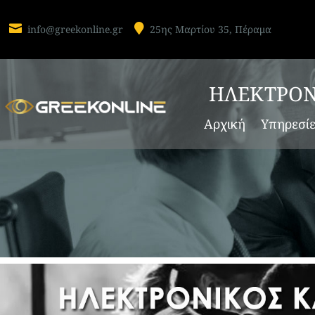


info@greekonline.gr
25ης Μαρτίου 35, Πέραμα
ΗΛΕΚΤΡΟΝ
Αρχική
Υπηρεσί