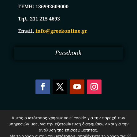
ΓΕΜΗ:
136992609000
Τηλ. 211 215 4693
Email.
info@greekonline.gr
Facebook
Copyright © 2025. Ηλεκτρονικός Κατάλογος
Αυτός ο ιστότοπος χρησιμοποιεί cookie για την παροχή των
Επιχειρήσεων Ελλάδας – Greekonline.gr. All Rights
υπηρεσιών μας, για την εξατομίκευση διαφημίσεων και για την
Reserved.
ανάλυση της επισκεψιμότητας.
Όροι & Προυποθέσεις
–
Προστασία Προσωπικών
Δεδομένων
–
Πολιτική Cookies
Με τη χρήση αυτού του ιστότοπου, αποδέχεστε τη χρήση των