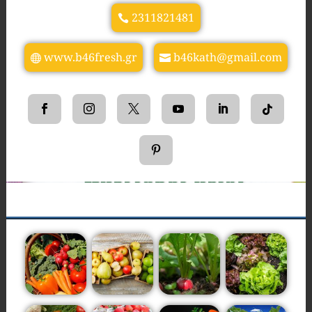
2311821481
www.b46fresh.gr
b46kath@gmail.com