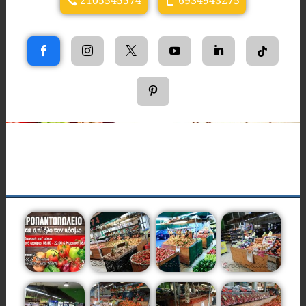
2105545574
6934943275