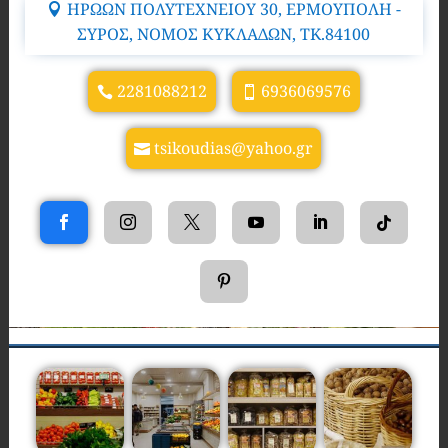
ΗΡΩΩΝ ΠΟΛΥΤΕΧΝΕΙΟΥ 30, ΕΡΜΟΥΠΟΛΗ -
ΣΥΡΟΣ, ΝΟΜΟΣ ΚΥΚΛΑΔΩΝ, TK.84100
2281088212
6936069576
tsikoudias@yahoo.gr