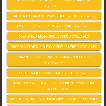
CYCLADES
FROUTA LAXANIKA ERMOUPOLH SYROU CYCLADES
GROCERY STORE ERMOUPOLI SYROS CYCLADES
MANAVIKO ERMOUPOLH SYROU CYCLADES
OPOROPANTOPOLEIO ERMOUPOLH SYROU CYCLADES
ORGANIC FOOD PRODUCTS ERMOUPOLI SYROS
CYCLADES
PANTOPOLEIO ERMOUPOLH SYROU CYCLADES
TRADITIONAL LOCAL FOOD MARKET ERMOUPOLI
SYROS CYCLADES
VIOLOGIKA PROIONTA ERMOUPOLH SYROU CYCLADES