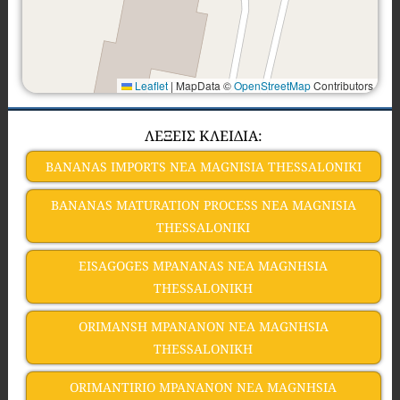
Leaflet
|
MapData ©
OpenStreetMap
Contributors
ΛΕΞΕΙΣ ΚΛΕΙΔΙΑ:
BANANAS IMPORTS NEA MAGNISIA THESSALONIKI
BANANAS MATURATION PROCESS NEA MAGNISIA
THESSALONIKI
EISAGOGES MPANANAS NEA MAGNHSIA
THESSALONIKH
ORIMANSH MPANANON NEA MAGNHSIA
THESSALONIKH
ORIMANTIRIO MPANANON NEA MAGNHSIA