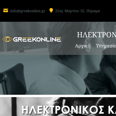


info@greekonline.gr
25ης Μαρτίου 35, Πέραμα
ΗΛΕΚΤΡΟΝ
Αρχική
Υπηρεσί