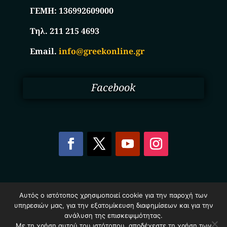
ΓΕΜΗ:
136992609000
Τηλ. 211 215 4693
Email.
info@greekonline.gr
Facebook
Copyright © 2025. Ηλεκτρονικός Κατάλογος
Αυτός ο ιστότοπος χρησιμοποιεί cookie για την παροχή των
Επιχειρήσεων Ελλάδας – Greekonline.gr. All Rights
υπηρεσιών μας, για την εξατομίκευση διαφημίσεων και για την
Reserved.
ανάλυση της επισκεψιμότητας.
Όροι & Προυποθέσεις
–
Προστασία Προσωπικών
Δεδομένων
–
Πολιτική Cookies
Με τη χρήση αυτού του ιστότοπου, αποδέχεστε τη χρήση των