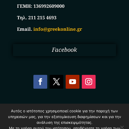
ΓΕΜΗ:
136992609000
Τηλ. 211 215 4693
Email.
info@greekonline.gr
Facebook
Copyright © 2025. Ηλεκτρονικός Κατάλογος
Αυτός ο ιστότοπος χρησιμοποιεί cookie για την παροχή των
Επιχειρήσεων Ελλάδας – Greekonline.gr. All Rights
υπηρεσιών μας, για την εξατομίκευση διαφημίσεων και για την
Reserved.
ανάλυση της επισκεψιμότητας.
Όροι & Προυποθέσεις
–
Προστασία Προσωπικών
Δεδομένων
–
Πολιτική Cookies
Με τη χρήση αυτού του ιστότοπου, αποδέχεστε τη χρήση των