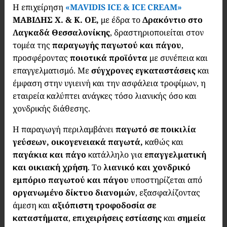
Η επιχείρηση
«MAVIDIS ICE & ICE CREAM»
ΜΑΒΙΔΗΣ Χ. & Κ. ΟΕ,
με έδρα το
Δρακόντιο στο
Λαγκαδά Θεσσαλονίκης
, δραστηριοποιείται στον
τομέα της
παραγωγής παγωτού και πάγου
,
προσφέροντας
ποιοτικά προϊόντα
με συνέπεια και
επαγγελματισμό. Με
σύγχρονες εγκαταστάσεις
και
έμφαση στην υγιεινή και την ασφάλεια τροφίμων, η
εταιρεία καλύπτει ανάγκες τόσο λιανικής όσο και
χονδρικής διάθεσης.
Η παραγωγή περιλαμβάνει
παγωτό σε ποικιλία
γεύσεων,
οικογενειακά παγωτά,
καθώς και
παγάκια και πάγο
κατάλληλο για
επαγγελματική
και οικιακή χρήση
. Το
λιανικό και χονδρικό
εμπόριο παγωτού και πάγου
υποστηρίζεται από
οργανωμένο δίκτυο διανομών
, εξασφαλίζοντας
άμεση και
αξιόπιστη τροφοδοσία σε
καταστήματα
,
επιχειρήσεις εστίασης
και
σημεία