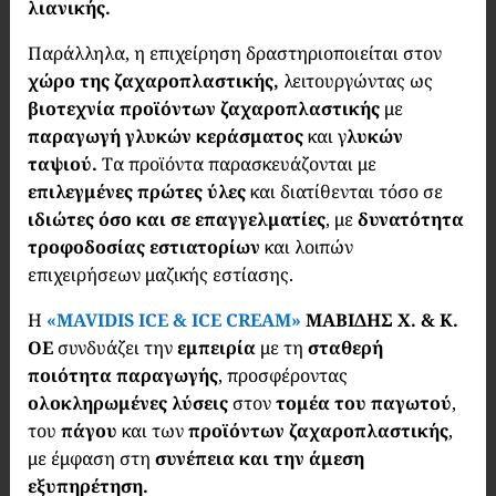
λιανικής.
Παράλληλα, η επιχείρηση δραστηριοποιείται στον
χώρο της ζαχαροπλαστικής,
λειτουργώντας ως
βιοτεχνία προϊόντων ζαχαροπλαστικής
με
παραγωγή γλυκών κεράσματος
και γ
λυκών
ταψιού.
Τα προϊόντα παρασκευάζονται με
επιλεγμένες πρώτες ύλες
και διατίθενται τόσο σε
ιδιώτες όσο και σε επαγγελματίες
, με
δυνατότητα
τροφοδοσίας εστιατορίων
και λοιπών
επιχειρήσεων μαζικής εστίασης.
Η
«MAVIDIS ICE & ICE CREAM»
ΜΑΒΙΔΗΣ Χ. & Κ.
ΟΕ
συνδυάζει την
εμπειρία
με τη
σταθερή
ποιότητα παραγωγής
, προσφέροντας
ολοκληρωμένες λύσεις
στον
τομέα του παγωτού
,
του
πάγου
και των
προϊόντων ζαχαροπλαστικής
,
με έμφαση στη
συνέπεια και την άμεση
εξυπηρέτηση.