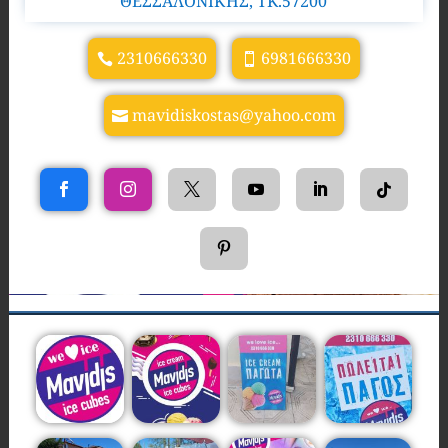
ΘΕΣΣΑΛΟΝΙΚΗΣ, TK.57200
2310666330
6981666330
mavidiskostas@yahoo.com