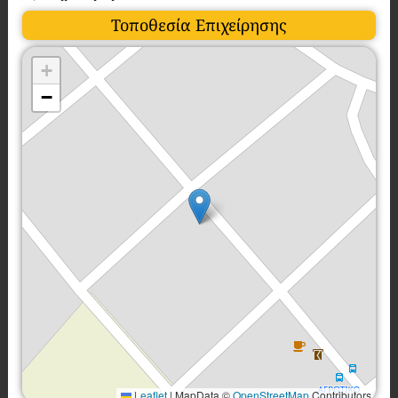
Τοποθεσία Επιχείρησης
+
−
Leaflet
|
MapData ©
OpenStreetMap
Contributors