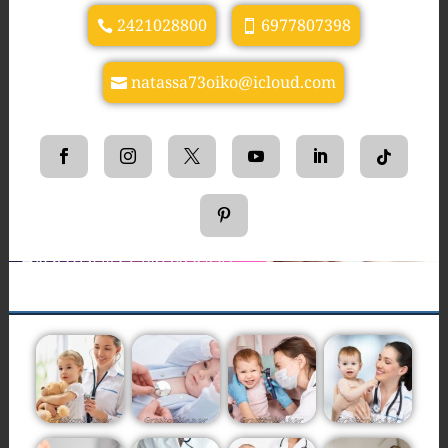
2421028800
6977807398
natassa73oiko@icloud.com