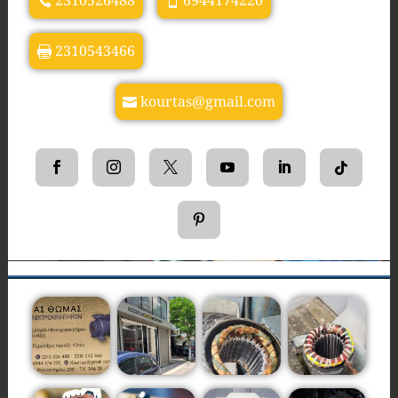
2310526488
6944174220
2310543466
kourtas@gmail.com