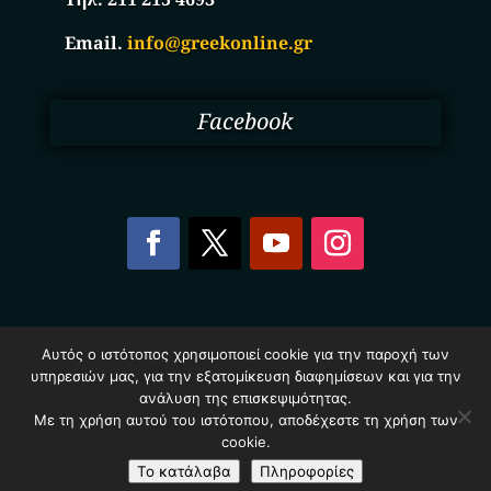
Email.
info@greekonline.gr
Facebook
Copyright © 2025. Ηλεκτρονικός Κατάλογος
Αυτός ο ιστότοπος χρησιμοποιεί cookie για την παροχή των
Επιχειρήσεων Ελλάδας – Greekonline.gr. All Rights
υπηρεσιών μας, για την εξατομίκευση διαφημίσεων και για την
Reserved.
Όροι & Προυποθέσεις
–
Προστασία Προσωπικών
ανάλυση της επισκεψιμότητας.
Δεδομένων
–
Πολιτική Cookies
Με τη χρήση αυτού του ιστότοπου, αποδέχεστε τη χρήση των
cookie.
Το κατάλαβα
Πληροφορίες