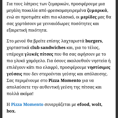
Για τους λάτρεις των ζυμαρικών, προσφέρουμε μια
μεγάλη ποικιλία από φρεσκομαγειρεμένα
ζυμαρικά
,
ενώ αν προτιμάτε κάτι πιο κλασικό, οι
μερίδες
μας θα
σας χορτάσουν με γενναιόδωρες ποσότητες και
εξαιρετική ποιότητα.
Στο μενού θα βρείτε επίσης λαχταριστά
burgers
,
χορταστικά
club sandwiches
και, για το τέλος,
υπέροχα
γλυκές πίτσες
που θα σας αφήσουν με το
πιο γλυκό χαμόγελο. Για όσους ακολουθούν νηστεία ή
επιλέγουν κάτι πιο ελαφρύ, προσφέρουμε
νηστίσιμες
γεύσεις
που δεν στερούνται γεύσης και απόλαυσης.
Σας περιμένουμε στο
Pizza Momento
για να
απολαύσετε την αυθεντική γεύση της πίτσας και
πολλά ακόμα!
Η
Pizza Momento
συνεργάζεται με
efood, wolt,
box.