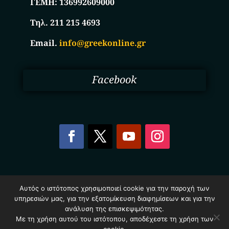
ΓΕΜΗ:
136992609000
Τηλ. 211 215 4693
Email.
info@greekonline.gr
Facebook
Copyright © 2025. Ηλεκτρονικός Κατάλογος
Αυτός ο ιστότοπος χρησιμοποιεί cookie για την παροχή των
Επιχειρήσεων Ελλάδας – Greekonline.gr. All Rights
υπηρεσιών μας, για την εξατομίκευση διαφημίσεων και για την
Reserved.
Όροι & Προυποθέσεις
–
Προστασία Προσωπικών
ανάλυση της επισκεψιμότητας.
Δεδομένων
–
Πολιτική Cookies
Με τη χρήση αυτού του ιστότοπου, αποδέχεστε τη χρήση των