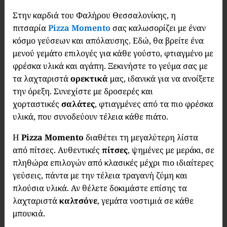
Στην καρδιά του Φαλήρου Θεσσαλονίκης, η
πιτσαρία
Pizza Momento
σας καλωσορίζει με έναν
κόσμο γεύσεων και απόλαυσης. Εδώ, θα βρείτε ένα
μενού γεμάτο επιλογές για κάθε γούστο, φτιαγμένο με
φρέσκα υλικά και αγάπη. Ξεκινήστε το γεύμα σας με
τα λαχταριστά
ορεκτικά
μας, ιδανικά για να ανοίξετε
την όρεξη. Συνεχίστε με δροσερές και
χορταστικές
σαλάτες
, φτιαγμένες από τα πιο φρέσκα
υλικά, που συνοδεύουν τέλεια κάθε πιάτο.
Η
Pizza Momento
διαθέτει τη μεγαλύτερη λίστα
από πίτσες. Αυθεντικές
πίτσες
, ψημένες με μεράκι, σε
πληθώρα επιλογών από κλασικές μέχρι πιο ιδιαίτερες
γεύσεις, πάντα με την τέλεια τραγανή ζύμη και
πλούσια υλικά. Αν θέλετε δοκιμάστε επίσης τα
λαχταριστά
καλτσόνε
, γεμάτα νοστιμιά σε κάθε
μπουκιά.