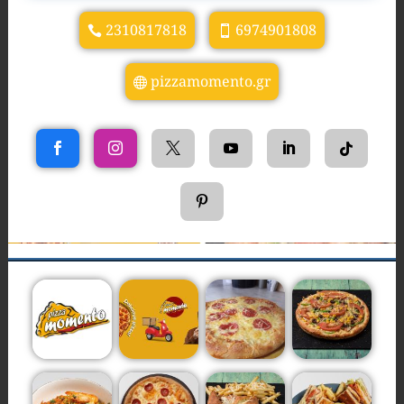
2310817818
6974901808
pizzamomento.gr