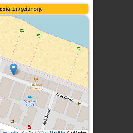
εσία Επιχείρησης
Leaflet
|
MapData ©
OpenStreetMap
Contributors