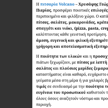
Η
πιτσαρία Volcano
– Χρυσάφης Γεώ
Πιερίας
, προσφέρει ποιοτικές
επιλογές
περιποιημένο και φιλόξενο χώρο. Ο κατ
πίτσες, σαλάτες, μακαρονάδες, κρέπ
σπαγγέτι και νιόκι, (pizza, pasta, cre
καλύπτοντας κάθε γευστική προτίμηση.
άμεση, ευγενική και φιλική εξυπηρέ
γρήγορη και αποτελεσματική εξυπη
Η
ποιότητα των υλικών
και η
προσοχ
πιάτων ξεχωρίζουν, με
πίτσες με λεπτ
σαλάτες
και
πλούσιες μερίδες ζυμαρι
καταστήματος είναι καθαρό, ευχάριστο κ
γεύματα μέσα στη μέρα ή για χαλαρές β
τιμές
σε συνδυασμό με την
ποιότητα 
ευγένεια του προσωπικού
καθιστούν τ
όλους όσους αναζητούν νόστιμο και πρ
περιοχή.