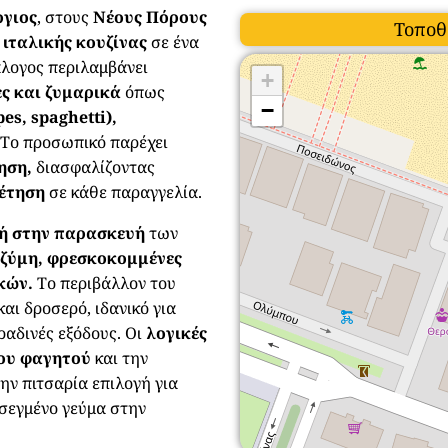
ργιος
, στους
Νέους Πόρους
Τοποθ
 ιταλικής κουζίνας
σε ένα
άλογος περιλαμβάνει
+
ες και ζυμαρικά
όπως
−
pes, spaghetti),
 Το προσωπικό παρέχει
τηση,
διασφαλίζοντας
ρέτηση
σε κάθε παραγγελία.
ή στην παρασκευή
των
ή ζύμη, φρεσκοκομμένες
κών.
Το περιβάλλον του
αι δροσερό, ιδανικό για
ραδινές εξόδους. Οι
λογικές
του φαγητού
και την
ην πιτσαρία επιλογή για
οσεγμένο γεύμα στην