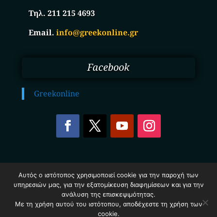
Τηλ. 211 215 4693
Email.
info@greekonline.gr
Facebook
Greekonline
Copyright © 2025. Ηλεκτρονικός Κατάλογος
Αυτός ο ιστότοπος χρησιμοποιεί cookie για την παροχή των
Επιχειρήσεων Ελλάδας – Greekonline.gr. All Rights
υπηρεσιών μας, για την εξατομίκευση διαφημίσεων και για την
Reserved.
Όροι & Προυποθέσεις
–
Προστασία Προσωπικών
ανάλυση της επισκεψιμότητας.
Δεδομένων
–
Πολιτική Cookies
Με τη χρήση αυτού του ιστότοπου, αποδέχεστε τη χρήση των
cookie.