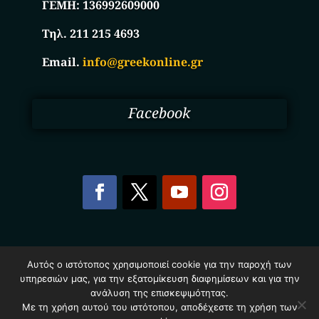
ΓΕΜΗ:
136992609000
Τηλ. 211 215 4693
Email.
info@greekonline.gr
Facebook
Copyright © 2025. Ηλεκτρονικός Κατάλογος
Αυτός ο ιστότοπος χρησιμοποιεί cookie για την παροχή των
Επιχειρήσεων Ελλάδας – Greekonline.gr. All Rights
υπηρεσιών μας, για την εξατομίκευση διαφημίσεων και για την
Reserved.
Όροι & Προυποθέσεις
–
Προστασία Προσωπικών
ανάλυση της επισκεψιμότητας.
Δεδομένων
–
Πολιτική Cookies
Με τη χρήση αυτού του ιστότοπου, αποδέχεστε τη χρήση των