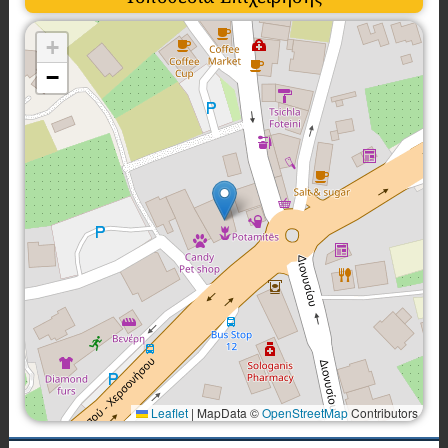
+
−
Leaflet
|
MapData ©
OpenStreetMap
Contributors