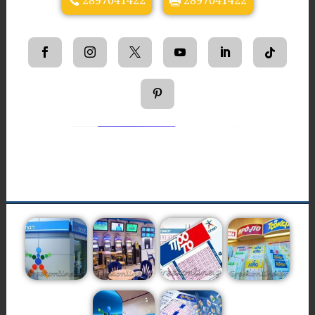
2897041422
2897041422