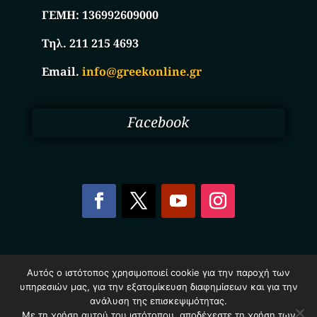
ΓΕΜΗ:
136992609000
Τηλ. 211 215 4693
Email.
info@greekonline.gr
Facebook
Copyright © 2025. Ηλεκτρονικός Κατάλογος
Αυτός ο ιστότοπος χρησιμοποιεί cookie για την παροχή των
Επιχειρήσεων Ελλάδας – Greekonline.gr. All Rights
υπηρεσιών μας, για την εξατομίκευση διαφημίσεων και για την
Reserved.
ανάλυση της επισκεψιμότητας.
Όροι & Προυποθέσεις
–
Προστασία Προσωπικών
Δεδομένων
–
Πολιτική Cookies
Με τη χρήση αυτού του ιστότοπου, αποδέχεστε τη χρήση των