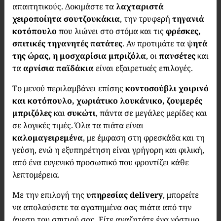
απαιτητικούς. Δοκιμάστε τα
λαχταριστά
χειροποίητα σουτζουκάκια
, την τρυφερή
τηγανιά
κοτόπουλο
που λιώνει στο στόμα και τις
φρέσκες,
σπιτικές τηγανητές πατάτες
. Αν προτιμάτε τα ψ
ητά
της ώρας, η μοσχαρίσια μπριζόλα
, οι
πανσέτες
και
τα
αρνίσια παϊδάκια
είναι εξαιρετικές επιλογές.
Το μενού περιλαμβάνει επίσης
κοντοσούβλι χοιρινό
και κοτόπουλο, χωριάτικο λουκάνικο, ζουμερές
μπριζόλες
και
συκώτι
, πάντα σε μεγάλες μερίδες και
σε λογικές τιμές. Όλα τα πιάτα είναι
καλομαγειρεμένα
, με έμφαση στη φρεσκάδα και τη
γεύση, ενώ η εξυπηρέτηση είναι γρήγορη και φιλική,
από ένα ευγενικό προσωπικό που φροντίζει κάθε
λεπτομέρεια.
Με την επιλογή της
υπηρεσίας delivery
, μπορείτε
να απολαύσετε τα αγαπημένα σας πιάτα από την
άνεση του σπιτιού σας. Είτε αναζητάτε ένα νόστιμο