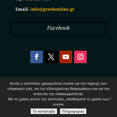
Email.
info@greekonline.gr
Facebook
Copyright © 2025. Ηλεκτρονικός Κατάλογος
Αυτός ο ιστότοπος χρησιμοποιεί cookie για την παροχή των
Επιχειρήσεων Ελλάδας – Greekonline.gr. All Rights
υπηρεσιών μας, για την εξατομίκευση διαφημίσεων και για την
Reserved.
Όροι & Προυποθέσεις
–
Προστασία Προσωπικών
ανάλυση της επισκεψιμότητας.
Δεδομένων
–
Πολιτική Cookies
Με τη χρήση αυτού του ιστότοπου, αποδέχεστε τη χρήση των
cookie.
Το κατάλαβα
Πληροφορίες