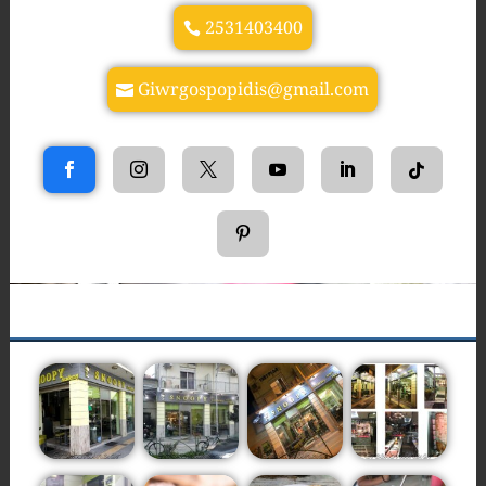
2531403400
Giwrgospopidis@gmail.com