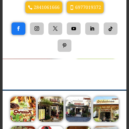
2841061666
6977019372