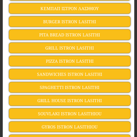
ΚΕΜΠΑΠ ΙΣΤΡΟΝ ΛΑΣΙΘΙΟΥ
BURGER ISTRON LASITHI
PITA BREAD ISTRON LASITHI
GRILL ISTRON LASITHI
PIZZA ISTRON LASITHI
SANDWICHES ISTRON LASITHI
SPAGHETTI ISTRON LASITHI
GRILL HOUSE ISTRON LASITHI
SOUVLAKI ISTRON LASITHIOU
GYROS ISTRON LASITHIOU